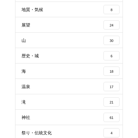
地質・気候
8
展望
24
山
30
歴史・城
6
海
18
温泉
17
滝
21
神社
61
祭り・伝統文化
4