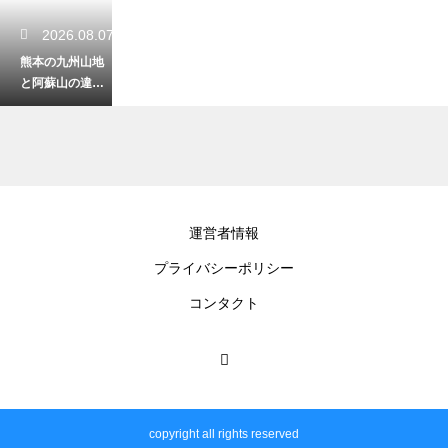
2026.08.07
熊本の九州山地
と阿蘇山の違い
とは？地形と自
然が織りなす異
なる魅力
2026.08.07
運営者情報
小国にある杖立
プライバシーポリシー
温泉の鯉のぼり
の時期は？春の
コンタクト
絶景を楽しむポ
イント
2026.08.06
熊本の九州山地
copyright all rights reserved