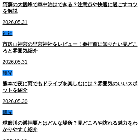
阿蘇の大観峰で車中泊はできる？注意点や快適に過ごすコツ
を解説
2026.05.31
神社
市房山神宮の里宮神社をレビュー！参拝前に知りたい見どこ
ろと雰囲気紹介
2026.05.31
観光
熊本で夜に雨でもドライブを楽しむには？雰囲気のいいスポ
ットを紹介
2026.05.30
観光
球磨川の遥拝堰とはどんな場所？見どころや訪れる魅力をわ
かりやすく紹介