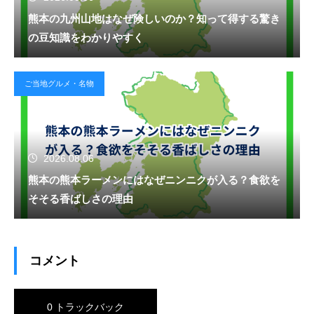
熊本の九州山地はなぜ険しいのか？知って得する驚き
の豆知識をわかりやすく
ご当地グルメ・名物
2026.08.06
熊本の熊本ラーメンにはなぜニンニクが入る？食欲を
そそる香ばしさの理由
コメント
0 トラックバック