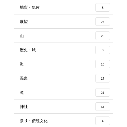
地質・気候
8
展望
24
山
29
歴史・城
6
海
18
温泉
17
滝
21
神社
61
祭り・伝統文化
4