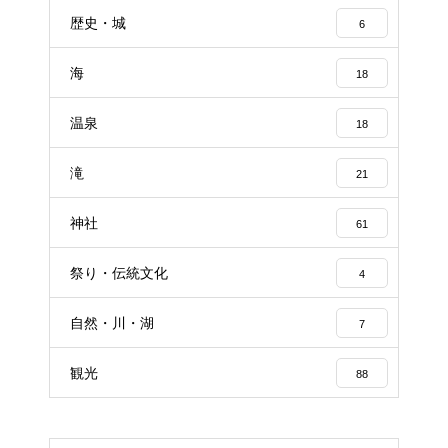
歴史・城
6
海
18
温泉
18
滝
21
神社
61
祭り・伝統文化
4
自然・川・湖
7
観光
88