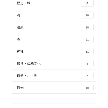
歴史・城
6
海
18
温泉
18
滝
21
神社
61
祭り・伝統文化
4
自然・川・湖
7
観光
88