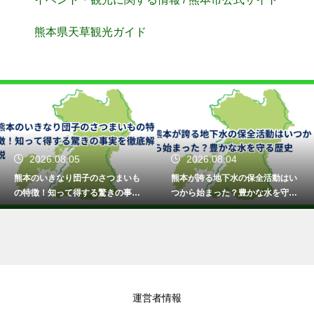
熊本県天草観光ガイド
2026.08.05
2026.08.04
熊本のいきなり団子のさつまいも
熊本が誇る地下水の保全活動はい
の特徴！知って得する驚きの事実
つから始まった？豊かな水を守る
を徹底解説
歴史
運営者情報