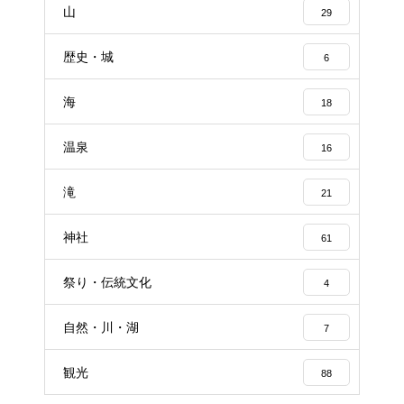
山
29
歴史・城
6
海
18
温泉
16
滝
21
神社
61
祭り・伝統文化
4
自然・川・湖
7
観光
88