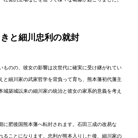
つきと細川忠利の就封
いものの、彼女の影響は次世代に確実に受け継がれてい
えと細川家の武家哲学を背負って育ち、熊本藩初代藩主
本城築城以来の細川家の統治と彼女の家系的意義を考え
期に肥後国熊本藩へ転封されます。石田三成の改易な
れることになります。忠利が熊本入りした後、細川家の