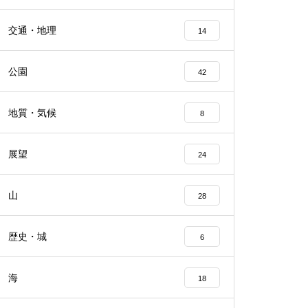
交通・地理
14
公園
42
地質・気候
8
展望
24
山
28
歴史・城
6
海
18