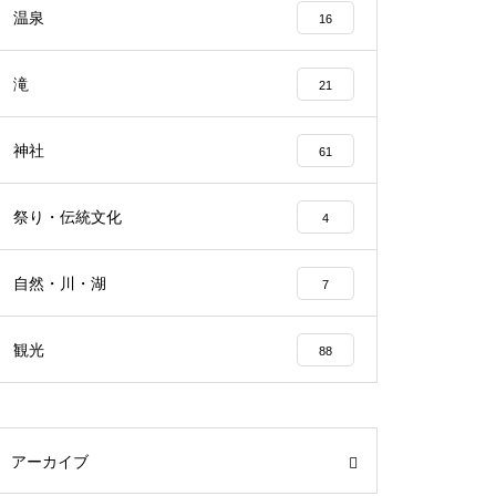
温泉
16
滝
21
神社
61
祭り・伝統文化
4
自然・川・湖
7
観光
88
アーカイブ