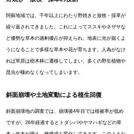
阿蘇地域では、千年以上にわたり野焼きと放牧・採草が
繰り返されてきました。これによってススキやネザサな
ど優勢な草本の過剰優占が抑えられ、地表に光が届くよ
うになることで多様な草本や花が育ちます。人為がなけ
れば草原は樹木林に遷移してしまい、多くの野生植物や
昆虫が棲めなくなってしまいます。
斜面崩壊や土地変動による植生回復
斜面崩壊地の調査では、崩壊後4年目では植被率が低め
ですが、26年経過するとトダシバやヤマハギなどの草
本・低木が増え、種構成も変化してきます。このような