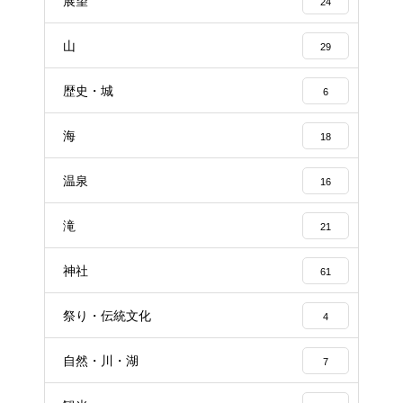
展望
24
山
29
歴史・城
6
海
18
温泉
16
滝
21
神社
61
祭り・伝統文化
4
自然・川・湖
7