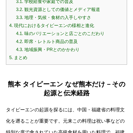
3.1.
学校給食や家庭での普及
3.2.
観光資源としての価値とメディア報道
3.3.
地理・気候・食材の入手しやすさ
4.
現代におけるタイピーエンの様相と進化
4.1.
味のバリエーションと店ごとのこだわり
4.2.
即席・レトルト商品の普及
4.3.
地域振興・PRとのかかわり
5.
まとめ
熊本 タイピーエン なぜ熊本だけ－その
起源と伝来経路
タイピーエンの起源を探るには、中国・福建省の料理文
化を遡ることが重要です。元来この料理は祝い事などの
特別な席で食されていた高級食材を用いた料理で、福建