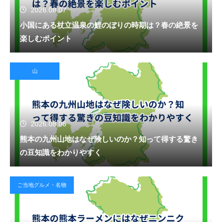
2026.08.07
小国にある杖立温泉の鯉のぼりの時期は？春の絶景を
楽しむポイント
山
2026.08.06
熊本の九州山地はなぜ険しいのか？知って得する驚き
の豆知識をわかりやすく
ご当地グルメ・名物