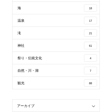
海
18
温泉
17
滝
21
神社
61
祭り・伝統文化
4
自然・川・湖
7
観光
88
アーカイブ