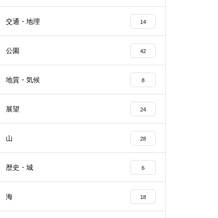
交通・地理
14
公園
42
地質・気候
8
展望
24
山
28
歴史・城
6
海
18