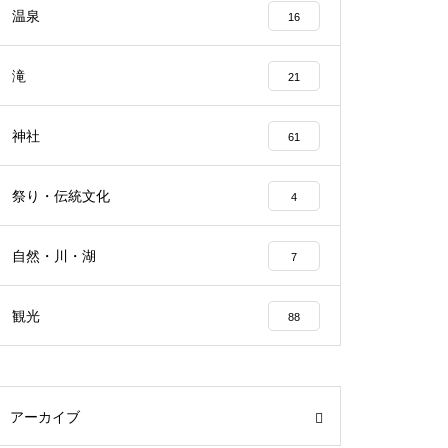
温泉
16
滝
21
神社
61
祭り・伝統文化
4
自然・川・湖
7
観光
88
アーカイブ