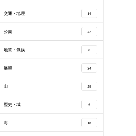
交通・地理
14
公園
42
地質・気候
8
展望
24
山
29
歴史・城
6
海
18