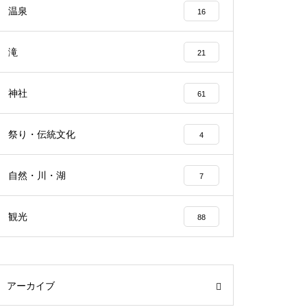
温泉
16
滝
21
神社
61
祭り・伝統文化
4
自然・川・湖
7
観光
88
アーカイブ