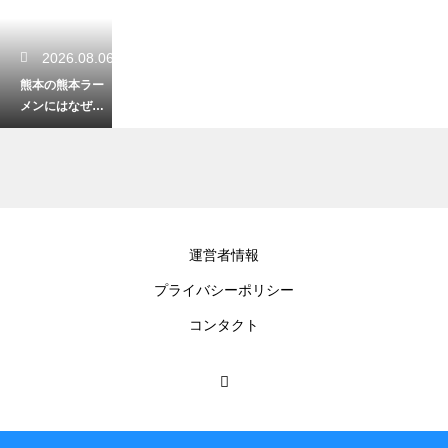
2026.08.06
熊本の熊本ラー
メンにはなぜニ
ンニクが入る？
食欲をそそる香
ばしさの理由
2026.08.05
運営者情報
山都町のキャン
プライバシーポリシー
プで楽しめる自
然の保護はいつ
コンタクト
から？美しい環
境を守る歩み
2026.08.05