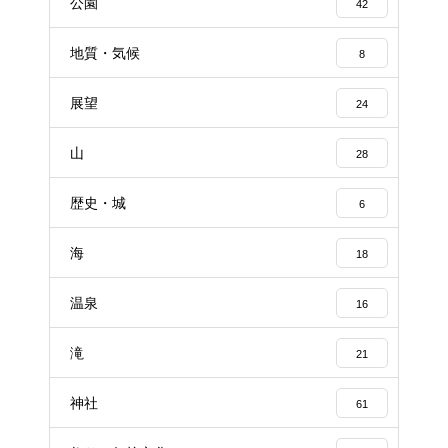
公園
42
地質・気候
8
展望
24
山
28
歴史・城
6
海
18
温泉
16
滝
21
神社
61