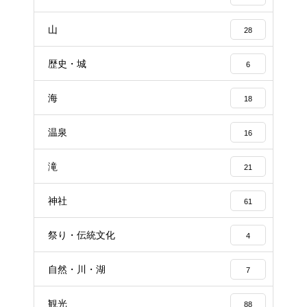
山
28
歴史・城
6
海
18
温泉
16
滝
21
神社
61
祭り・伝統文化
4
自然・川・湖
7
観光
88