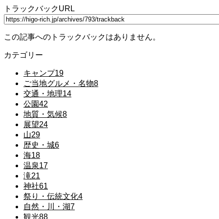
トラックバックURL
この記事へのトラックバックはありません。
カテゴリー
キャンプ
19
ご当地グルメ・名物
8
交通・地理
14
公園
42
地質・気候
8
展望
24
山
29
歴史・城
6
海
18
温泉
17
滝
21
神社
61
祭り・伝統文化
4
自然・川・湖
7
観光
88