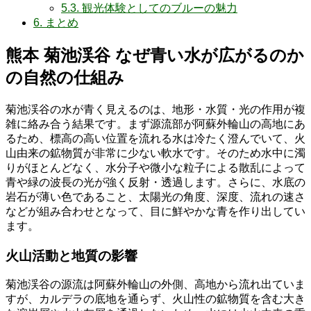
5.3.
観光体験としてのブルーの魅力
6.
まとめ
熊本 菊池渓谷 なぜ青い水が広がるのか
の自然の仕組み
菊池渓谷の水が青く見えるのは、地形・水質・光の作用が複
雑に絡み合う結果です。まず源流部が阿蘇外輪山の高地にあ
るため、標高の高い位置を流れる水は冷たく澄んでいて、火
山由来の鉱物質が非常に少ない軟水です。そのため水中に濁
りがほとんどなく、水分子や微小な粒子による散乱によって
青や緑の波長の光が強く反射・透過します。さらに、水底の
岩石が薄い色であること、太陽光の角度、深度、流れの速さ
などが組み合わせとなって、目に鮮やかな青を作り出してい
ます。
火山活動と地質の影響
菊池渓谷の源流は阿蘇外輪山の外側、高地から流れ出ていま
すが、カルデラの底地を通らず、火山性の鉱物質を含む大き