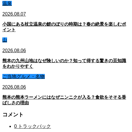
温泉
2026.08.07
小国にある杖立温泉の鯉のぼりの時期は？春の絶景を楽しむポ
イント
山
2026.08.06
熊本の九州山地はなぜ険しいのか？知って得する驚きの豆知識
をわかりやすく
ご当地グルメ・名物
2026.08.06
熊本の熊本ラーメンにはなぜニンニクが入る？食欲をそそる香
ばしさの理由
コメント
0 トラックバック