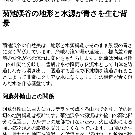
菊池渓谷の地形と水源が青さを生む背
景
菊池渓谷の自然美は、地形と水源構造がそのまま景観の青さ
に深く関係しています。急峻な滝や淵が連続し、標高差や傾
斜の変化が水の流れに変化をもたらします。源流は阿蘇外輪
山の山間で分岐し、雪解け水や降雨が伏流水として山体を透
過しながら湧き出し、透過する過程で不純物を濾過されるこ
とによって非常にクリアな水になります。この構造が青く澄
んだ水を作る基盤です。
阿蘇外輪山との関係
阿蘇外輪山は巨大なカルデラを形成する山地であり、その周
辺の地質構造は複雑です。菊池渓谷の源流は外輪山の高地部
分に位置し、カルデラの底部ではないため、火山活動による
強い鉱物混入の影響を受けにくくなっています。山間の原生
林に覆われた地面を通過する伏流水が、溶け出した鉱物が比