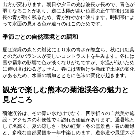
出方が変わります。朝日や夕日の光は波長が長めで、青色が
弱くなることがあり、逆に太陽が高い位置の正午前後は短波
長の青が強く残るため、青が鮮やかに映ります。時間帯によ
って水面の見える色が違うのはこのためです。
季節ごとの自然環境との調和
夏は深緑の森との対比により水の青さが際立ち、秋には紅葉
との光のバランスが美しいコントラストを生みます。冬には
雪や霧氷の影響で色が淡くなりがちですが、水温が低いため
に透明度はゆるぎません。春には雪解けや新緑で土壌の変化
があるため、水量の増加とともに色味の変化が起きます。
観光で楽しむ熊本の菊池渓谷の魅力と
見どころ
菊池渓谷は、その青い水だけでなく、四季折々の自然美や施
設・アクセスの利便性でも訪れる価値があります。避暑地と
して名高く、夏の涼しさ・秋の紅葉・冬の雪景色・春の新緑
と、多様な自然景観を一年中楽しめます。遊歩道や展望スポ