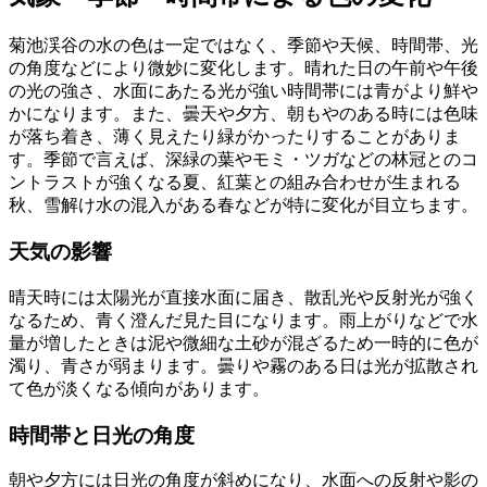
菊池渓谷の水の色は一定ではなく、季節や天候、時間帯、光
の角度などにより微妙に変化します。晴れた日の午前や午後
の光の強さ、水面にあたる光が強い時間帯には青がより鮮や
かになります。また、曇天や夕方、朝もやのある時には色味
が落ち着き、薄く見えたり緑がかったりすることがありま
す。季節で言えば、深緑の葉やモミ・ツガなどの林冠とのコ
ントラストが強くなる夏、紅葉との組み合わせが生まれる
秋、雪解け水の混入がある春などが特に変化が目立ちます。
天気の影響
晴天時には太陽光が直接水面に届き、散乱光や反射光が強く
なるため、青く澄んだ見た目になります。雨上がりなどで水
量が増したときは泥や微細な土砂が混ざるため一時的に色が
濁り、青さが弱まります。曇りや霧のある日は光が拡散され
て色が淡くなる傾向があります。
時間帯と日光の角度
朝や夕方には日光の角度が斜めになり、水面への反射や影の