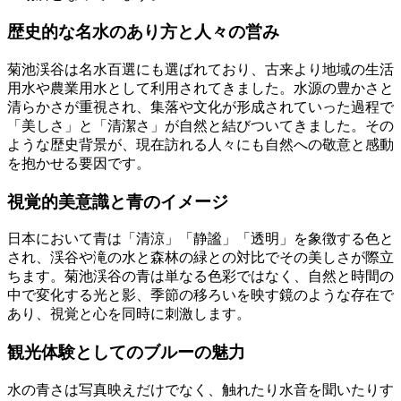
歴史的な名水のあり方と人々の営み
菊池渓谷は名水百選にも選ばれており、古来より地域の生活
用水や農業用水として利用されてきました。水源の豊かさと
清らかさが重視され、集落や文化が形成されていった過程で
「美しさ」と「清潔さ」が自然と結びついてきました。その
ような歴史背景が、現在訪れる人々にも自然への敬意と感動
を抱かせる要因です。
視覚的美意識と青のイメージ
日本において青は「清涼」「静謐」「透明」を象徴する色と
され、渓谷や滝の水と森林の緑との対比でその美しさが際立
ちます。菊池渓谷の青は単なる色彩ではなく、自然と時間の
中で変化する光と影、季節の移ろいを映す鏡のような存在で
あり、視覚と心を同時に刺激します。
観光体験としてのブルーの魅力
水の青さは写真映えだけでなく、触れたり水音を聞いたりす