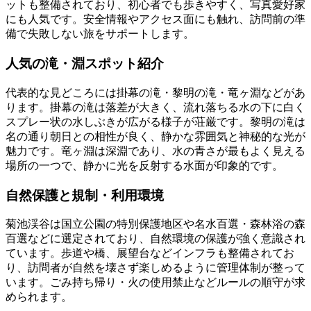
ットも整備されており、初心者でも歩きやすく、写真愛好家
にも人気です。安全情報やアクセス面にも触れ、訪問前の準
備で失敗しない旅をサポートします。
人気の滝・淵スポット紹介
代表的な見どころには掛幕の滝・黎明の滝・竜ヶ淵などがあ
ります。掛幕の滝は落差が大きく、流れ落ちる水の下に白く
スプレー状の水しぶきが広がる様子が荘厳です。黎明の滝は
名の通り朝日との相性が良く、静かな雰囲気と神秘的な光が
魅力です。竜ヶ淵は深淵であり、水の青さが最もよく見える
場所の一つで、静かに光を反射する水面が印象的です。
自然保護と規制・利用環境
菊池渓谷は国立公園の特別保護地区や名水百選・森林浴の森
百選などに選定されており、自然環境の保護が強く意識され
ています。歩道や橋、展望台などインフラも整備されてお
り、訪問者が自然を壊さず楽しめるように管理体制が整って
います。ごみ持ち帰り・火の使用禁止などルールの順守が求
められます。