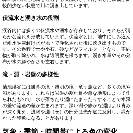
較的少ない状態で川に湧き出しています。
伏流水と湧き水の役割
渓谷内には多くの伏流水や湧水が存在しており、それらが清
らかな流れを形成しています。伏流水とは、地中にしみ込ん
だ雨水や雪解け水が地下で浄化された後に湧き出すもので
す。その過程で土や小石、砂などがフィルターとなり、不純
物が取り除かれ、水は透明度を保ちます。湧き水量やその分
布が水の鮮やかさを左右します。
滝・淵・岩盤の多様性
菊池渓谷には掛幕の滝・黎明の滝・竜ヶ淵など、多くの滝や
淵があります。これらは岩盤の割れ目や急な地形によって作
られたもので、水が落ちたり淵にたまったりすることで水深
の差や流速の差が生まれます。深い淵や静かな淵はより青み
が深く見え、浅瀬や瀬（せ）の部分は光が底に反射し、緑が
かった印象になることがあります。
気象・季節・時間帯による色の変化