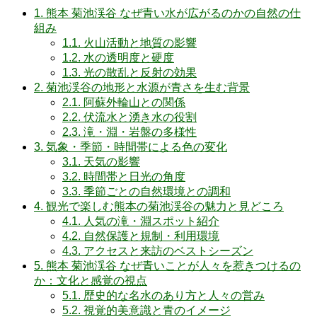
1.
熊本 菊池渓谷 なぜ青い水が広がるのかの自然の仕
組み
1.1.
火山活動と地質の影響
1.2.
水の透明度と硬度
1.3.
光の散乱と反射の効果
2.
菊池渓谷の地形と水源が青さを生む背景
2.1.
阿蘇外輪山との関係
2.2.
伏流水と湧き水の役割
2.3.
滝・淵・岩盤の多様性
3.
気象・季節・時間帯による色の変化
3.1.
天気の影響
3.2.
時間帯と日光の角度
3.3.
季節ごとの自然環境との調和
4.
観光で楽しむ熊本の菊池渓谷の魅力と見どころ
4.1.
人気の滝・淵スポット紹介
4.2.
自然保護と規制・利用環境
4.3.
アクセスと来訪のベストシーズン
5.
熊本 菊池渓谷 なぜ青いことが人々を惹きつけるの
か：文化と感覚の視点
5.1.
歴史的な名水のあり方と人々の営み
5.2.
視覚的美意識と青のイメージ