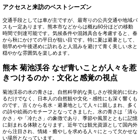
アクセスと来訪のベストシーズン
交通手段としては車が主ですが、最寄りの公共交通や地域バ
スも一定あります。熊本市などからは概ね60分ほどの移動
時間で到達可能です。気候条件や混雑具合を考慮すると、春
から秋にかけての平日が狙い目です。特に夏は避暑として、
朝早めや午後遅めに訪れると人混みを避けて青く美しい水と
穏やかな雰囲気を楽しめます。
熊本 菊池渓谷 なぜ青いことが人々を惹
きつけるのか：文化と感覚の視点
菊池渓谷の水の青さは、自然科学的な美しさが視覚的に伝わ
るだけでなく、日本人の自然観や文化・感性にも深く響くも
のです。古くから名水・避暑地として人々に親しまれ、多く
の詩や絵画のモチーフとなってきました。水の青さは「清ら
かさ」や「冷たさ」の象徴であり、季節や風景とともに記憶
に刻まれる体験となります。近年では観光資源として国内外
から注目され、情緒・癒やしを求める人々にとって欠かせな
い場所となっています。