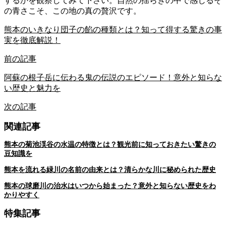
するかを観察してみて下さい。自然の揺らぎの中で感じるそ
の青さこそ、この地の真の贅沢です。
熊本のいきなり団子の餡の種類とは？知って得する驚きの事
実を徹底解説！
前の記事
阿蘇の根子岳に伝わる鬼の伝説のエピソード！意外と知らな
い歴史と魅力を
次の記事
関連記事
熊本の菊池渓谷の水温の特徴とは？観光前に知っておきたい驚きの
豆知識を
熊本を流れる緑川の名前の由来とは？清らかな川に秘められた歴史
熊本の球磨川の治水はいつから始まった？意外と知らない歴史をわ
かりやすく
特集記事