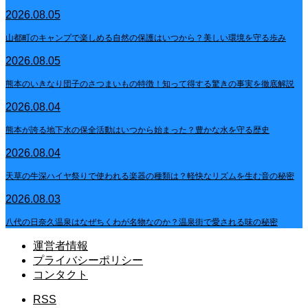
2026.08.05
山都町のキャンプで楽しめる自然の保護はいつから？美しい環境を守る歩み
2026.08.05
熊本のいきなり団子のさつまいもの特徴！知って得する驚きの事実を徹底解説
2026.08.04
熊本が誇る地下水の保全活動はいつから始まった？豊かな水を守る歴史
2026.08.04
天草の牛深ハイヤ祭りで使われる楽器の種類は？軽快なリズムを生む音の秘密
2026.08.03
八代の日奈久温泉はなぜちくわが名物なのか？温泉街で愛される味の秘密
運営者情報
プライバシーポリシー
コンタクト
RSS