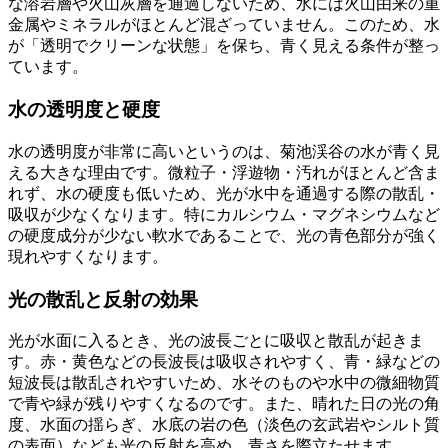
な溶岩層や火山灰層を通過しないため、水には火山由来の重
金属やミネラルがほとんど混ざっていません。このため、水
が「透明でクリーンな状態」を保ち、青く見える条件が整っ
ています。
水の透明度と硬度
水の透明度が非常に高いというのは、菊池渓谷の水が青く見
える大きな理由です。微粒子・浮遊物・汚れがほとんど含ま
れず、水の硬度も低いため、光が水中を通過する際の散乱・
吸収が少なくなります。特にカルシウム・マグネシウムなど
の硬度成分が少ない軟水であることで、光の青色部分が強く
現れやすくなります。
光の散乱と反射の効果
光が水面に入るとき、光の波長ごとに吸収と散乱が起きま
す。赤・黄色などの長波長は吸収されやすく、青・緑などの
短波長は散乱されやすいため、水そのものや水中の微細物質
で青や緑が残りやすくなるのです。また、晴れた日の光の角
度、水面の揺らぎ、水底の岩の色（淡色の玄武岩やシルト質
の表面）なども光の反射を高め、青さを際立たせます。