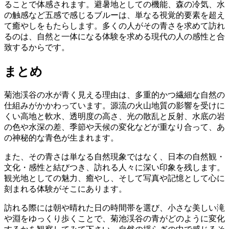
ることで体感されます。避暑地としての機能、森の冷気、水
の触感など五感で感じるブルーは、単なる視覚的要素を超え
て癒やしをもたらします。多くの人がその青さを求めて訪れ
るのは、自然と一体になる体験を求める現代の人の感性と合
致するからです。
まとめ
菊池渓谷の水が青く見える理由は、多重的かつ繊細な自然の
仕組みがかかわっています。源流の火山地質の影響を受けに
くい高地と軟水、透明度の高さ、光の散乱と反射、水底の岩
の色や水深の差、季節や天候の変化などが重なり合って、あ
の神秘的な青色が生まれます。
また、その青さは単なる自然現象ではなく、日本の自然観・
文化・感性と結びつき、訪れる人々に深い印象を残します。
観光地としての魅力、癒やし、そして写真や記憶として心に
刻まれる体験がそこにあります。
訪れる際には朝や晴れた日の時間帯を選び、小さな美しい滝
や淵をゆっくり歩くことで、菊池渓谷の青がどのように変化