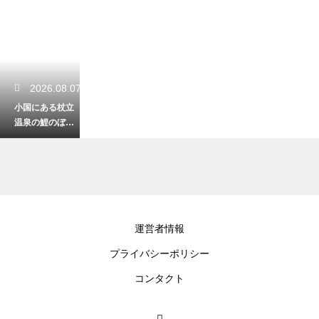
2026.08.07
小国にある杖立
温泉の鯉のぼり
の時期は？春の
絶景を楽しむポ
イント
2026.08.06
運営者情報
熊本の九州山地
プライバシーポリシー
はなぜ険しいの
か？知って得す
コンタクト
る驚きの豆知識
をわかりやすく