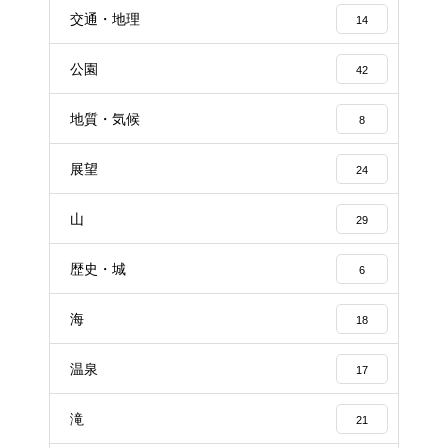
交通・地理
14
公園
42
地質・気候
8
展望
24
山
29
歴史・城
6
海
18
温泉
17
滝
21