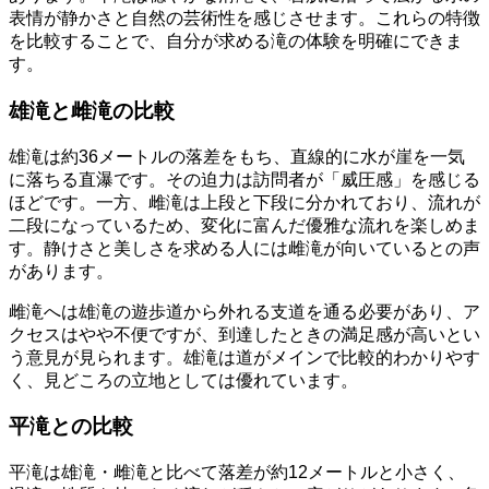
表情が静かさと自然の芸術性を感じさせます。これらの特徴
を比較することで、自分が求める滝の体験を明確にできま
す。
雄滝と雌滝の比較
雄滝は約36メートルの落差をもち、直線的に水が崖を一気
に落ちる直瀑です。その迫力は訪問者が「威圧感」を感じる
ほどです。一方、雌滝は上段と下段に分かれており、流れが
二段になっているため、変化に富んだ優雅な流れを楽しめま
す。静けさと美しさを求める人には雌滝が向いているとの声
があります。
雌滝へは雄滝の遊歩道から外れる支道を通る必要があり、ア
クセスはやや不便ですが、到達したときの満足感が高いとい
う意見が見られます。雄滝は道がメインで比較的わかりやす
く、見どころの立地としては優れています。
平滝との比較
平滝は雄滝・雌滝と比べて落差が約12メートルと小さく、