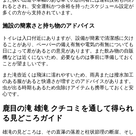
れるとされ、安全運転かつ余裕を持ったスケジュール設定が
多くの方から支持されています。
施設の簡素さと持ち物のアドバイス
トイレは入口付近にありますが、設備が簡素で清潔感に欠け
ることがあり、ペーパーの備え有無や電気の有無についても
日によって差があるとの意見があります。また飲み物の自販
機などは近くにないため、必要なものは事前に準備しておく
ことが望ましいです。
また滝壺近くは飛沫に濡れやすいため、雨具または撥水加工
のある服があると快適さが増すとのアドバイスがあります。
虫が出る時期もあるため虫除けアイテムも携帯しておくと安
心です。
鹿目の滝 雄滝 クチコミを通して得られ
る見どころガイド
雄滝の見どころは、その直瀑の落差と柱状節理の断崖、そし