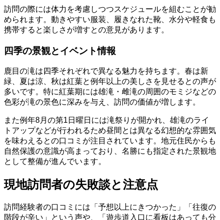
訪問の際には体力を考慮しつつスケジュールを組むことが勧
められます。動きやすい服装、履きなれた靴、水分や軽食も
携帯すると楽しさが増すとの意見があります。
四季の景観とイベント情報
鹿目の滝は四季それぞれで異なる魅力を持ちます。春は新
緑、夏は涼、秋は紅葉と例年以上の美しさを見せるとの声が
多いです。特に紅葉期には雄滝・雌滝の周囲のモミジなどの
色彩が滝の景色に深みを与え、訪問の価値が増します。
また例年8月の第1日曜日には滝祭りが開かれ、雄滝のライ
トアップなどが行われるため昼間とは異なる幻想的な雰囲気
を味わえるとの口コミが注目されています。地元住民からも
自然保護の意識が高まっており、名勝にも指定された景観地
として整備が進んでいます。
現地訪問者の失敗談と注意点
訪問経験者の口コミには「予想以上にきつかった」「往復の
階段が辛い」という声や、「遊歩道入口に看板はあっても分