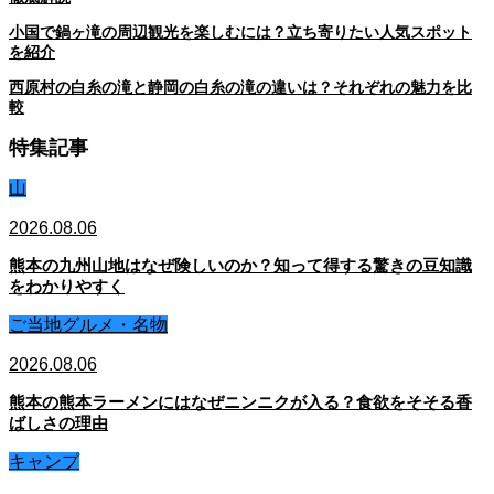
小国で鍋ヶ滝の周辺観光を楽しむには？立ち寄りたい人気スポット
を紹介
西原村の白糸の滝と静岡の白糸の滝の違いは？それぞれの魅力を比
較
特集記事
山
2026.08.06
熊本の九州山地はなぜ険しいのか？知って得する驚きの豆知識
をわかりやすく
ご当地グルメ・名物
2026.08.06
熊本の熊本ラーメンにはなぜニンニクが入る？食欲をそそる香
ばしさの理由
キャンプ