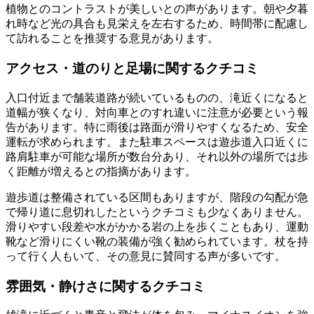
植物とのコントラストが美しいとの声があります。朝や夕暮
れ時など光の具合も見栄えを左右するため、時間帯に配慮し
て訪れることを推奨する意見があります。
アクセス・道のりと足場に関するクチコミ
入口付近まで舗装道路が続いているものの、滝近くになると
道幅が狭くなり、対向車とのすれ違いに注意が必要という報
告があります。特に雨後は路面が滑りやすくなるため、安全
運転が求められます。また駐車スペースは遊歩道入口近くに
路肩駐車が可能な場所が数台分あり、それ以外の場所では歩
く距離が増えるとの指摘があります。
遊歩道は整備されている区間もありますが、階段の勾配が急
で帰り道に息切れしたというクチコミも少なくありません。
滑りやすい段差や水がかかる岩の上を歩くこともあり、運動
靴など滑りにくい靴の装備が強く勧められています。杖を持
って行く人もいて、その意見に賛同する声が多いです。
雰囲気・静けさに関するクチコミ