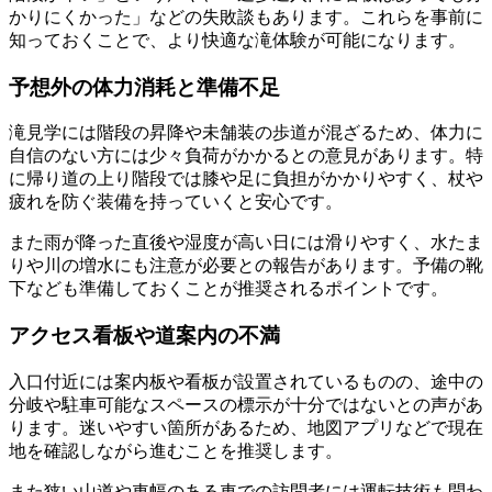
かりにくかった」などの失敗談もあります。これらを事前に
知っておくことで、より快適な滝体験が可能になります。
予想外の体力消耗と準備不足
滝見学には階段の昇降や未舗装の歩道が混ざるため、体力に
自信のない方には少々負荷がかかるとの意見があります。特
に帰り道の上り階段では膝や足に負担がかかりやすく、杖や
疲れを防ぐ装備を持っていくと安心です。
また雨が降った直後や湿度が高い日には滑りやすく、水たま
りや川の増水にも注意が必要との報告があります。予備の靴
下なども準備しておくことが推奨されるポイントです。
アクセス看板や道案内の不満
入口付近には案内板や看板が設置されているものの、途中の
分岐や駐車可能なスペースの標示が十分ではないとの声があ
ります。迷いやすい箇所があるため、地図アプリなどで現在
地を確認しながら進むことを推奨します。
また狭い山道や車幅のある車での訪問者には運転技術も問わ