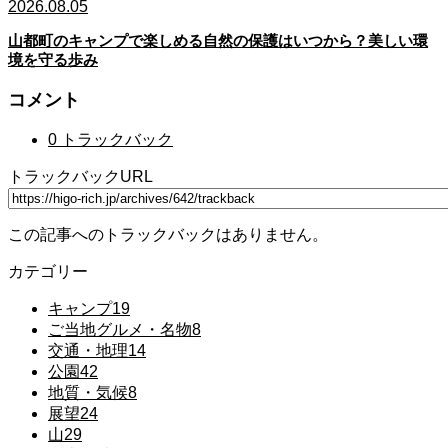
2026.08.05
山都町のキャンプで楽しめる自然の保護はいつから？美しい環
境を守る歩み
コメント
0 トラックバック
トラックバックURL
この記事へのトラックバックはありません。
カテゴリー
キャンプ
19
ご当地グルメ・名物
8
交通・地理
14
公園
42
地質・気候
8
展望
24
山
29