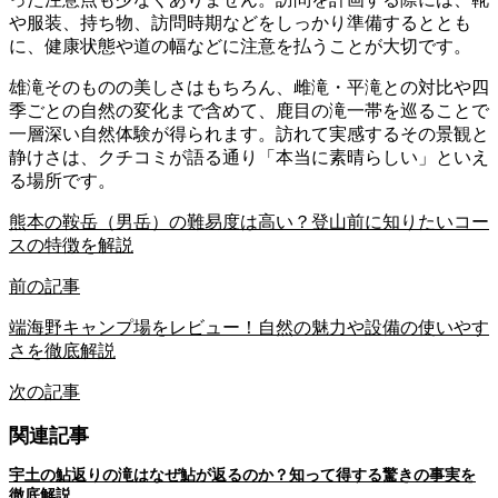
や服装、持ち物、訪問時期などをしっかり準備するととも
に、健康状態や道の幅などに注意を払うことが大切です。
雄滝そのものの美しさはもちろん、雌滝・平滝との対比や四
季ごとの自然の変化まで含めて、鹿目の滝一帯を巡ることで
一層深い自然体験が得られます。訪れて実感するその景観と
静けさは、クチコミが語る通り「本当に素晴らしい」といえ
る場所です。
熊本の鞍岳（男岳）の難易度は高い？登山前に知りたいコー
スの特徴を解説
前の記事
端海野キャンプ場をレビュー！自然の魅力や設備の使いやす
さを徹底解説
次の記事
関連記事
宇土の鮎返りの滝はなぜ鮎が返るのか？知って得する驚きの事実を
徹底解説