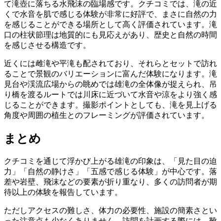
て滝壺に落ちる水飛沫の臨場感です。クチコミでは、滝の近
くで水音を肌で感じる体験が非常に好評で、まさに自然の力
を感じることができる場所として高く評価されています。滝
口の柱状節理は地質的にも見応えがあり、歴史と自然の時間
を感じさせる構造です。
近くには雌滝や平滝も配されており、それらとセットで訪れ
ることで景観のバリエーションに富んだ体験になります。滝
見台や渓流広場からの眺めでは雄滝の全体像が捉えられ、吊
り橋を渡るルートでは川床に近づいて水音や涼をより強く感
じることができます。撮影ポイントとしても、滝を見上げる
角度や周囲の植生とのフレーミングが評価されています。
まとめ
クチコミを通じて浮かび上がる雄滝の印象は、「見た目の迫
力」「自然の静けさ」「五感で感じる体験」が中心です。落
差や岩壁、飛沫などの要素が折り重なり、多くの訪問者が期
待以上の体験を報告しています。
ただしアクセスの難しさ、体力の必要性、施設の簡素さとい
った注意点も少なくありません。訪問を計画する際には、靴