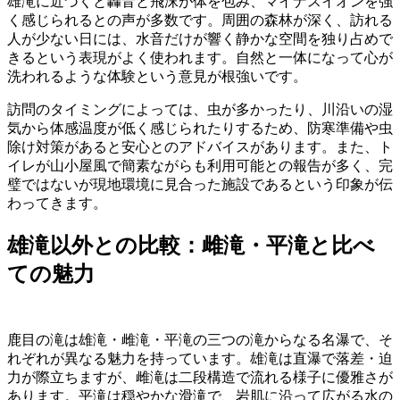
雄滝に近づくと轟音と飛沫が体を包み、マイナスイオンを強
く感じられるとの声が多数です。周囲の森林が深く、訪れる
人が少ない日には、水音だけが響く静かな空間を独り占めで
きるという表現がよく使われます。自然と一体になって心が
洗われるような体験という意見が根強いです。
訪問のタイミングによっては、虫が多かったり、川沿いの湿
気から体感温度が低く感じられたりするため、防寒準備や虫
除け対策があると安心とのアドバイスがあります。また、ト
イレが山小屋風で簡素ながらも利用可能との報告が多く、完
璧ではないが現地環境に見合った施設であるという印象が伝
わってきます。
雄滝以外との比較：雌滝・平滝と比べ
ての魅力
鹿目の滝は雄滝・雌滝・平滝の三つの滝からなる名瀑で、そ
れぞれが異なる魅力を持っています。雄滝は直瀑で落差・迫
力が際立ちますが、雌滝は二段構造で流れる様子に優雅さが
あります。平滝は穏やかな滑滝で、岩肌に沿って広がる水の