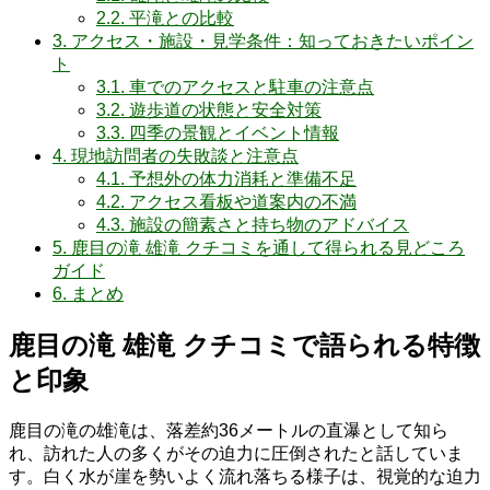
2.2.
平滝との比較
3.
アクセス・施設・見学条件：知っておきたいポイン
ト
3.1.
車でのアクセスと駐車の注意点
3.2.
遊歩道の状態と安全対策
3.3.
四季の景観とイベント情報
4.
現地訪問者の失敗談と注意点
4.1.
予想外の体力消耗と準備不足
4.2.
アクセス看板や道案内の不満
4.3.
施設の簡素さと持ち物のアドバイス
5.
鹿目の滝 雄滝 クチコミを通して得られる見どころ
ガイド
6.
まとめ
鹿目の滝 雄滝 クチコミで語られる特徴
と印象
鹿目の滝の雄滝は、落差約36メートルの直瀑として知ら
れ、訪れた人の多くがその迫力に圧倒されたと話していま
す。白く水が崖を勢いよく流れ落ちる様子は、視覚的な迫力