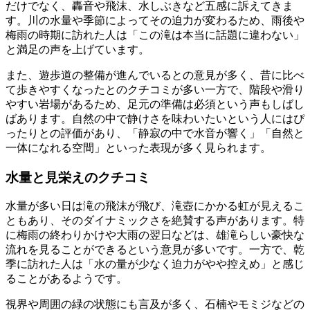
だけでなく、轟音や飛沫、水しぶきなど五感に訴えてきま
す。川の水量や季節によってその迫力が変わるため、雨後や
梅雨の時期に訪れた人は「この滝は本当に話題に違わない」
と満足の声を上げています。
また、遊歩道の整備が進んでいるとの意見が多く、昔に比べ
て歩きやすくなったとのクチコミが多い一方で、階段や滑り
やすい岩場があるため、足元の準備は必須という声もしばし
ばあります。自然の中で静けさを味わいたいという人にはぴ
ったりとの評価があり、「静寂の中で水音が響く」「自然と
一体になれる空間」といった表現が多く見られます。
水量と見栄えのクチコミ
水量が多い日は滝の飛沫が飛び、滝壺にかかる虹が見えるこ
ともあり、そのダイナミックさを絶賛する声があります。特
に梅雨の終わりかけや大雨の翌日などは、雄滝らしい豪快な
流れを見ることができるという意見が多いです。一方で、乾
季に訪れた人は「水の量が少なく迫力がやや控えめ」と感じ
ることがあるようです。
視界や周囲の緑の状態にも言及が多く、石楠やモミジなどの