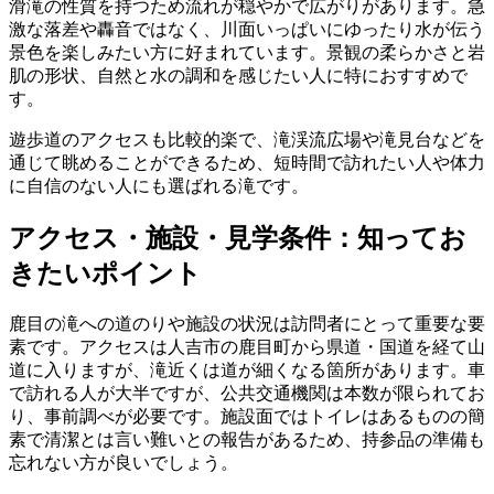
滑滝の性質を持つため流れが穏やかで広がりがあります。急
激な落差や轟音ではなく、川面いっぱいにゆったり水が伝う
景色を楽しみたい方に好まれています。景観の柔らかさと岩
肌の形状、自然と水の調和を感じたい人に特におすすめで
す。
遊歩道のアクセスも比較的楽で、滝渓流広場や滝見台などを
通じて眺めることができるため、短時間で訪れたい人や体力
に自信のない人にも選ばれる滝です。
アクセス・施設・見学条件：知ってお
きたいポイント
鹿目の滝への道のりや施設の状況は訪問者にとって重要な要
素です。アクセスは人吉市の鹿目町から県道・国道を経て山
道に入りますが、滝近くは道が細くなる箇所があります。車
で訪れる人が大半ですが、公共交通機関は本数が限られてお
り、事前調べが必要です。施設面ではトイレはあるものの簡
素で清潔とは言い難いとの報告があるため、持参品の準備も
忘れない方が良いでしょう。