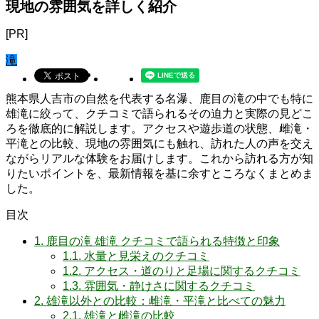
現地の雰囲気を詳しく紹介
[PR]
滝
熊本県人吉市の自然を代表する名瀑、鹿目の滝の中でも特に
雄滝に絞って、クチコミで語られるその迫力と実際の見どこ
ろを徹底的に解説します。アクセスや遊歩道の状態、雌滝・
平滝との比較、現地の雰囲気にも触れ、訪れた人の声を交え
ながらリアルな体験をお届けします。これから訪れる方が知
りたいポイントを、最新情報を基に余すところなくまとめま
した。
目次
1.
鹿目の滝 雄滝 クチコミで語られる特徴と印象
1.1.
水量と見栄えのクチコミ
1.2.
アクセス・道のりと足場に関するクチコミ
1.3.
雰囲気・静けさに関するクチコミ
2.
雄滝以外との比較：雌滝・平滝と比べての魅力
2.1.
雄滝と雌滝の比較