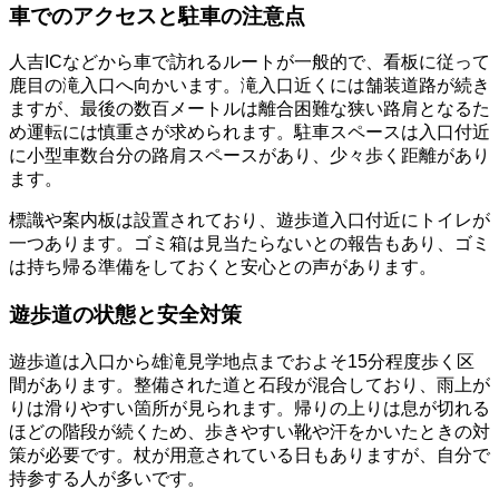
車でのアクセスと駐車の注意点
人吉ICなどから車で訪れるルートが一般的で、看板に従って
鹿目の滝入口へ向かいます。滝入口近くには舗装道路が続き
ますが、最後の数百メートルは離合困難な狭い路肩となるた
め運転には慎重さが求められます。駐車スペースは入口付近
に小型車数台分の路肩スペースがあり、少々歩く距離があり
ます。
標識や案内板は設置されており、遊歩道入口付近にトイレが
一つあります。ゴミ箱は見当たらないとの報告もあり、ゴミ
は持ち帰る準備をしておくと安心との声があります。
遊歩道の状態と安全対策
遊歩道は入口から雄滝見学地点までおよそ15分程度歩く区
間があります。整備された道と石段が混合しており、雨上が
りは滑りやすい箇所が見られます。帰りの上りは息が切れる
ほどの階段が続くため、歩きやすい靴や汗をかいたときの対
策が必要です。杖が用意されている日もありますが、自分で
持参する人が多いです。